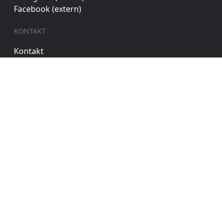
Facebook (extern)
KONTAKT
Kontakt
Clubheim
EHRENAMT
Kampfrichter
Förderverein
FSJ
ALLGEMEIN
Impressum
Datenschutz
PSG